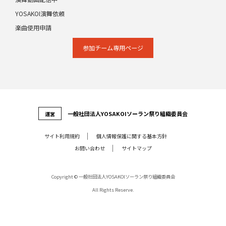
YOSAKOI演舞依頼
楽曲使用申請
参加チーム専⽤ページ
⼀般社団法⼈YOSAKOIソーラン祭り組織委員会
運営
サイト利⽤規約
個⼈情報保護に関する基本⽅針
お問い合わせ
サイトマップ
Copyright © 一般社団法人YOSAKOIソーラン祭り組織委員会
All Rights Reserve.