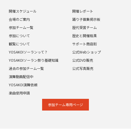
開催スケジュール
開催レポート
会場のご案内
踊り子募集掲示板
参加チーム一覧
歴代受賞チーム
参加について
歴史と開催結果
観覧について
サポート商店街
YOSAKOIソーランって？
公式Webショップ
YOSAKOIソーラン祭り基礎知識
公式DVD販売
過去の参加チーム一覧
公式写真販売
演舞動画配信中
YOSAKOI演舞依頼
楽曲使用申請
参加チーム専⽤ページ