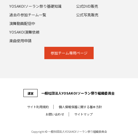
YOSAKOIソーラン祭り基礎知識
公式DVD販売
過去の参加チーム一覧
公式写真販売
演舞動画配信中
YOSAKOI演舞依頼
楽曲使用申請
参加チーム専⽤ページ
⼀般社団法⼈YOSAKOIソーラン祭り組織委員会
運営
サイト利⽤規約
個⼈情報保護に関する基本⽅針
お問い合わせ
サイトマップ
Copyright © 一般社団法人YOSAKOIソーラン祭り組織委員会