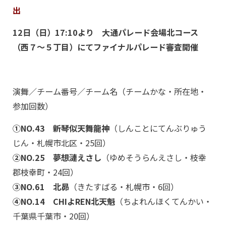
出
12日（日）17:10より 大通パレード会場北コース
（西７～５丁目）にてファイナルパレード審査開催
演舞／チーム番号／チーム名（チームかな・所在地・
参加回数）
①NO.43 新琴似天舞龍神
（しんことにてんぶりゅう
じん・札幌市北区・25回）
②NO.25 夢想漣えさし
（ゆめそうらんえさし・枝幸
郡枝幸町・24回）
③NO.61 北昴
（きたすばる・札幌市・6回）
④NO.14 CHIよREN北天魁
（ちよれんほくてんかい・
千葉県千葉市・20回）