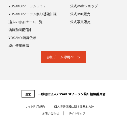
YOSAKOIソーランって？
公式Webショップ
YOSAKOIソーラン祭り基礎知識
公式DVD販売
過去の参加チーム一覧
公式写真販売
演舞動画配信中
YOSAKOI演舞依頼
楽曲使用申請
参加チーム専⽤ページ
⼀般社団法⼈YOSAKOIソーラン祭り組織委員会
運営
サイト利⽤規約
個⼈情報保護に関する基本⽅針
お問い合わせ
サイトマップ