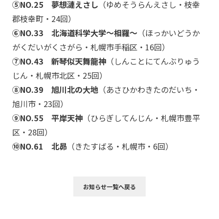
⑤NO.25 夢想漣えさし
（ゆめそうらんえさし・枝幸
郡枝幸町・24回）
⑥NO.33 北海道科学大学～相羅～
（ほっかいどうか
がくだいがくさがら・札幌市手稲区・16回）
⑦NO.43 新琴似天舞龍神
（しんことにてんぶりゅう
じん・札幌市北区・25回）
⑧NO.39 旭川北の大地
（あさひかわきたのだいち・
旭川市・23回）
⑨NO.55 平岸天神
（ひらぎしてんじん・札幌市豊平
区・28回）
⑩NO.61 北昴
（きたすばる・札幌市・6回）
お知らせ一覧へ戻る