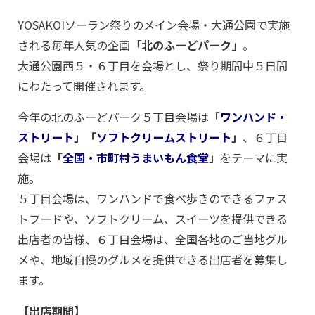
YOSAKOIソーラン祭りのメイン会場・大通公園で実施
される毎年人気の企画「
北のふーどパーク
」。
大通公園西５・６丁目を会場とし、祭り期間中５日間
にわたって開催されます。
今年の北のふーどパーク５丁目会場は
「
ワンハンド・
ストリート
」「
ソフトクリームストリート
」
、６丁目
会場は
「
全国・市町村うまいもん食堂
」
をテーマに実
施。
５丁目会場は、ワンハンドで食べ歩きのできるファス
トフードや、ソフトクリーム、スイーツを提供できる
出店者の皆様、６丁目会場は、全国各地のご当地グル
メや、地域自慢のグルメを提供できる出店者を募集し
ます。
【出店期間】