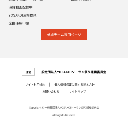
演舞動画配信中
YOSAKOI演舞依頼
楽曲使用申請
参加チーム専⽤ページ
⼀般社団法⼈YOSAKOIソーラン祭り組織委員会
運営
サイト利⽤規約
個⼈情報保護に関する基本⽅針
お問い合わせ
サイトマップ
Copyright © 一般社団法人YOSAKOIソーラン祭り組織委員会
All Rights Reserve.