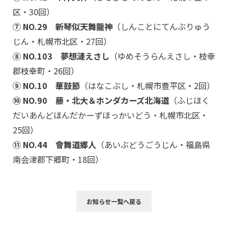
区・30回）
⑦ NO.29 新琴似天舞龍神
（しんことにてんぶりゅう
じん・札幌市北区・27回）
⑧ NO.103 夢想漣えさし
（ゆめそうらんえさし・枝幸
郡枝幸町・26回）
⑨ NO.10 華鼓節
（はなこぶし・札幌市豊平区・2回）
⑩ NO.90 藤・北大＆ホンダカーズ北海道
（ふじほく
だいあんどほんだかーずほっかいどう・札幌市北区・
25回）
⑪ NO.44 會舞道郷人
（あいぶどうごうじん・福島県
南会津郡下郷町・18回）
お知らせ一覧へ戻る