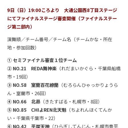
9日（日）19:00ころより 大通公園西8丁目ステージ
にてファイナルステージ審査開催（ファイナルステー
ジ第二部内）
演舞順／チーム番号／チーム名（チームかな・所在
地・参加回数）
① セミファイナル審査１位チーム
② NO.21 REDA舞神楽
（れだまいかぐら・千葉県船橋
市・19回）
③ NO.58 室蘭百花繚蘭
（むろらんひゃっかりょうら
ん・室蘭市・26回）
④ NO.66 北昴
（きたすばる・札幌市・8回）
⑤ NO.85 CHIよREN北天魁
（ちよれんほくてんか
い・千葉県千葉市・22）
⑥ NO.42 平岸天神
（ひらぎしてんじん・札幌市豊平