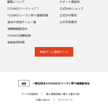
観覧について
サポート商店街
YOSAKOIソーランって？
公式Webショップ
YOSAKOIソーラン祭り基礎知識
公式DVD販売
過去の参加チーム一覧
公式写真販売
演舞動画配信中
YOSAKOI演舞依頼
楽曲使用申請
参加チーム専⽤ページ
⼀般社団法⼈YOSAKOIソーラン祭り組織委員会
運営
サイト利⽤規約
個⼈情報保護に関する基本⽅針
お問い合わせ
サイトマップ