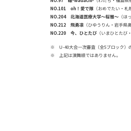
NO.97 轍-wadachi-
（わだち・福島県
NO.101 oh！愛で隊
（おめでたい・札幌
NO.204 北海道医療大学～桜雅～
（ほ
NO.212 飛勇凛
（ひゆうりん・岩手県奥
NO.220 今、ひとたび
（いまひとたび・
※ U-40大会一次審査（全5ブロック）
※ 上記は演舞順ではありません。