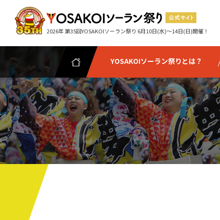
2026年 第35回YOSAKOIソーラン祭り 6月10日(水)～14日(日)開催！
YOSAKOIソーラン祭りとは？