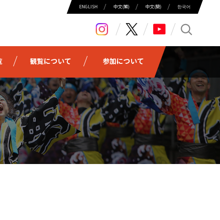
ENGLISH
中⽂(繁)
中⽂(簡)
한국어
search
覧
観覧について
参加について