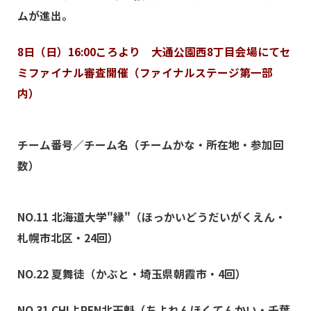
ムが進出。
8日（日）16:00ころより 大通公園西8丁目会場にてセ
ミファイナル審査開催（ファイナルステージ第一部
内）
チーム番号／チーム名（チームかな・所在地・参加回
数）
NO.11 北海道大学"縁"
（ほっかいどうだいがくえん・
札幌市北区・24回）
NO.22 夏舞徒
（かぶと・埼玉県朝霞市・4回）
NO.31 CHIよREN北天魁
（ちよれんほくてんかい・千葉