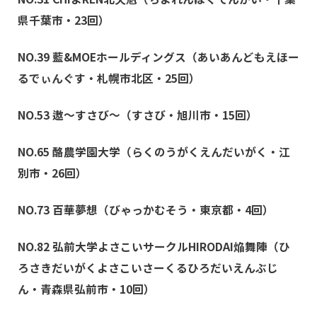
県千葉市・23回）
NO.39 藍&MOEホールディングス
（あいあんどもえほー
るでぃんぐす・札幌市北区・25回）
NO.53 遨〜すさび〜
（すさび・旭川市・15回）
NO.65 酪農学園大学
（らくのうがくえんだいがく・江
別市・26回）
NO.73 百華夢想
（びゃっかむそう・東京都・4回）
NO.82 弘前大学よさこいサークルHIRODAI焔舞陣
（ひ
ろさきだいがくよさこいさーくるひろだいえんぶじ
ん・青森県弘前市・10回）