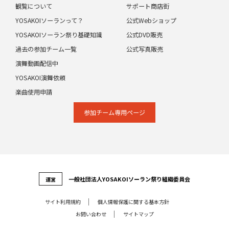
観覧について
サポート商店街
YOSAKOIソーランって？
公式Webショップ
YOSAKOIソーラン祭り基礎知識
公式DVD販売
過去の参加チーム一覧
公式写真販売
演舞動画配信中
YOSAKOI演舞依頼
楽曲使用申請
参加チーム専⽤ページ
⼀般社団法⼈YOSAKOIソーラン祭り組織委員会
運営
サイト利⽤規約
個⼈情報保護に関する基本⽅針
お問い合わせ
サイトマップ