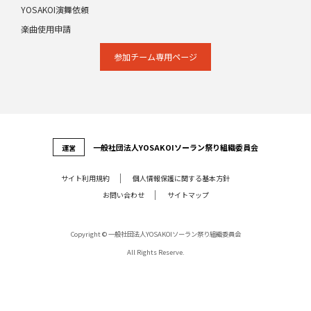
YOSAKOI演舞依頼
楽曲使用申請
参加チーム専⽤ページ
⼀般社団法⼈YOSAKOIソーラン祭り組織委員会
運営
サイト利⽤規約
個⼈情報保護に関する基本⽅針
お問い合わせ
サイトマップ
Copyright © 一般社団法人YOSAKOIソーラン祭り組織委員会
All Rights Reserve.