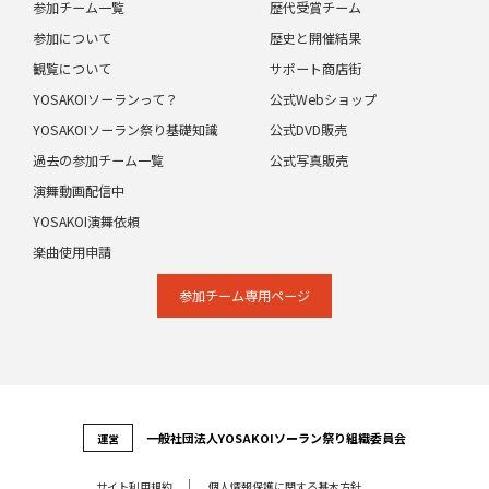
参加チーム一覧
歴代受賞チーム
参加について
歴史と開催結果
観覧について
サポート商店街
YOSAKOIソーランって？
公式Webショップ
YOSAKOIソーラン祭り基礎知識
公式DVD販売
過去の参加チーム一覧
公式写真販売
演舞動画配信中
YOSAKOI演舞依頼
楽曲使用申請
参加チーム専⽤ページ
⼀般社団法⼈YOSAKOIソーラン祭り組織委員会
運営
サイト利⽤規約
個⼈情報保護に関する基本⽅針