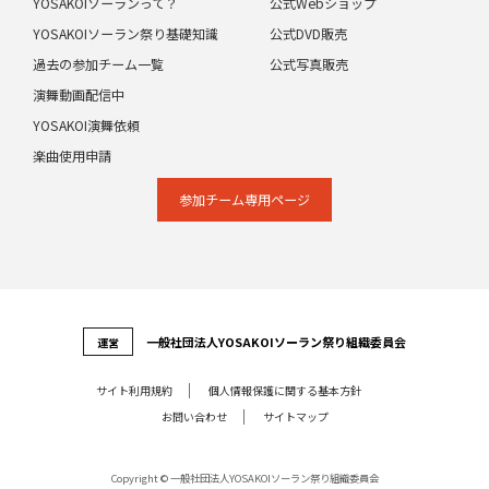
YOSAKOIソーランって？
公式Webショップ
YOSAKOIソーラン祭り基礎知識
公式DVD販売
過去の参加チーム一覧
公式写真販売
演舞動画配信中
YOSAKOI演舞依頼
楽曲使用申請
参加チーム専⽤ページ
⼀般社団法⼈YOSAKOIソーラン祭り組織委員会
運営
サイト利⽤規約
個⼈情報保護に関する基本⽅針
お問い合わせ
サイトマップ
Copyright © 一般社団法人YOSAKOIソーラン祭り組織委員会