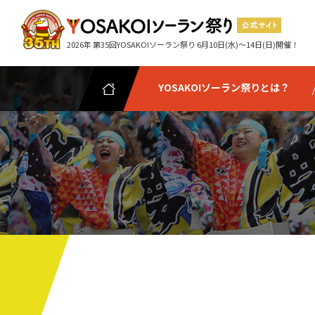
2026年 第35回YOSAKOIソーラン祭り 6月10日(水)～14日(日)開催！
YOSAKOIソーラン祭りとは？