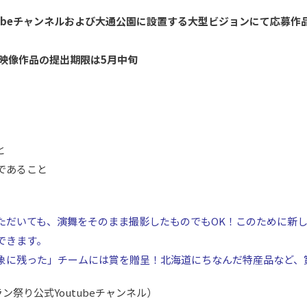
uTubeチャンネルおよび大通公園に設置する大型ビジョンにて応募作
※映像作品の提出期限は5月中旬
と
であること
ただいても、演舞をそのまま撮影したものでもOK！このために新
できます。
象に残った」チームには賞を贈呈！北海道にちなんだ特産品など、
ーラン祭り公式Youtubeチャンネル）