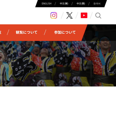
ENGLISH
中⽂(繁)
中⽂(簡)
한국어
search
覧
観覧について
参加について