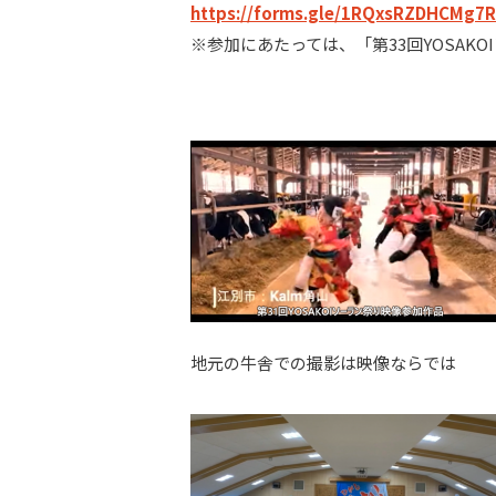
https://forms.gle/1RQxsRZDHCMg7
※参加にあたっては、「第33回YOSAK
地元の牛舎での撮影は映像ならでは