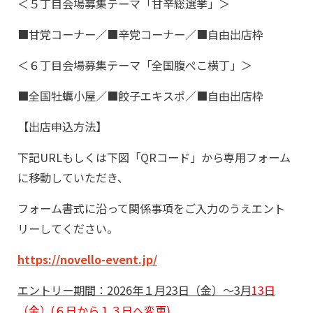
＜５丁目会場募集テーマ「甘辛総選挙」＞
■甘党コーナー／■辛党コーナー／■自由出店枠
＜６丁目会場募集テーマ「全国腹ぺこ横丁」＞
■全国牡蠣小屋／■餃子エキスポ／■自由出店枠
【出店申込方法】
下記URLもしくは下図「QRコード」から専用フォーム
に移動していただき、
フォーム書式に沿って関係事項をご入力のうえエント
リーしてください。
https://novello-event.jp/
エントリー期間：
2026
年１月
23
日（金）～
3
月
13
日
（金）(６日から１３日へ変更)