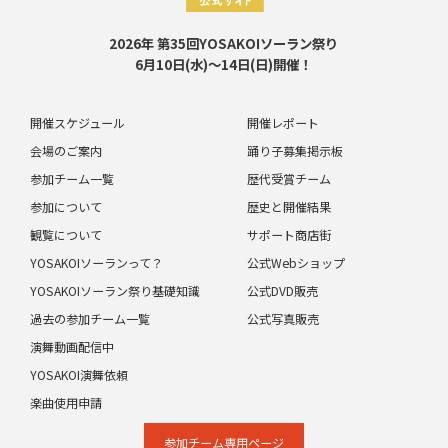
2026年 第35回YOSAKOIソーラン祭り
6月10日(水)～14日(日)開催！
開催スケジュール
開催レポート
会場のご案内
踊り子募集掲示板
参加チーム一覧
歴代受賞チーム
参加について
歴史と開催結果
観覧について
サポート商店街
YOSAKOIソーランって？
公式Webショップ
YOSAKOIソーラン祭り基礎知識
公式DVD販売
過去の参加チーム一覧
公式写真販売
演舞動画配信中
YOSAKOI演舞依頼
楽曲使用申請
参加チーム専⽤ページ