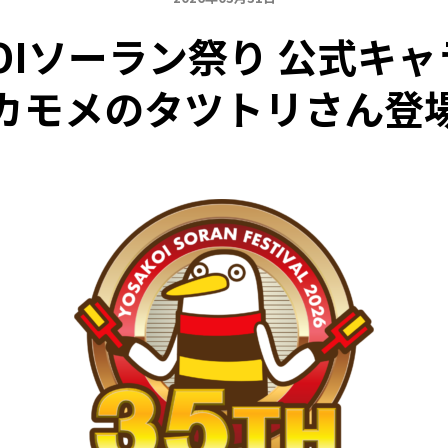
KOIソーラン祭り 公式キ
カモメのタツトリさん登