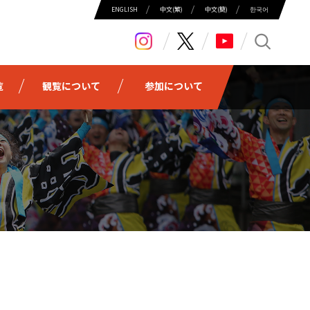
ENGLISH
中⽂(繁)
中⽂(簡)
한국어
search
覧
観覧について
参加について