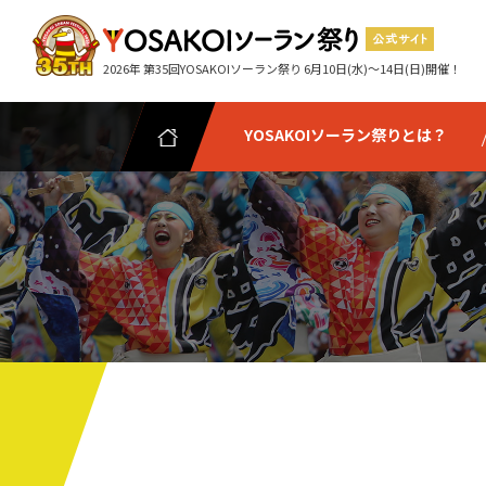
2026年 第35回YOSAKOIソーラン祭り 6月10日(水)～14日(日)開催！
YOSAKOIソーラン祭りとは？