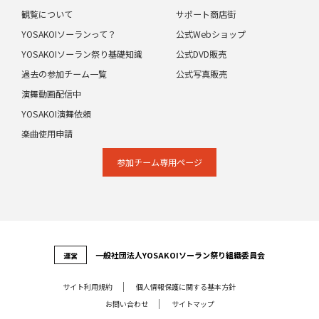
観覧について
サポート商店街
YOSAKOIソーランって？
公式Webショップ
YOSAKOIソーラン祭り基礎知識
公式DVD販売
過去の参加チーム一覧
公式写真販売
演舞動画配信中
YOSAKOI演舞依頼
楽曲使用申請
参加チーム専⽤ページ
⼀般社団法⼈YOSAKOIソーラン祭り組織委員会
運営
サイト利⽤規約
個⼈情報保護に関する基本⽅針
お問い合わせ
サイトマップ