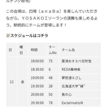
ルヂング跡地）
この会場は、凹場（ａｎａＢａ）を楽しんでいただき
ながら、ＹＯＳＡＫＯＩソーランの演舞も楽しめるよ
う、断続的にチームが登場します！
スケジュールはコチラ
曜
チー
日
時間
チーム名
日
ムNo
18:00:00
75
粟津おすえべ花吹雪
18:30:00
6
REDA舞神楽
19:00:00
48
夢想漣えさし
12
金
19:30:00
28
北海道大学"縁"
20:00:00
50
青の心
20:30:00
78
Excla!matioN