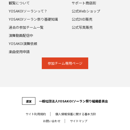
観覧について
サポート商店街
YOSAKOIソーランって？
公式Webショップ
YOSAKOIソーラン祭り基礎知識
公式DVD販売
過去の参加チーム一覧
公式写真販売
演舞動画配信中
YOSAKOI演舞依頼
楽曲使用申請
参加チーム専⽤ページ
⼀般社団法⼈YOSAKOIソーラン祭り組織委員会
運営
サイト利⽤規約
個⼈情報保護に関する基本⽅針
お問い合わせ
サイトマップ