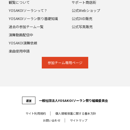
観覧について
サポート商店街
YOSAKOIソーランって？
公式Webショップ
YOSAKOIソーラン祭り基礎知識
公式DVD販売
過去の参加チーム一覧
公式写真販売
演舞動画配信中
YOSAKOI演舞依頼
楽曲使用申請
参加チーム専⽤ページ
⼀般社団法⼈YOSAKOIソーラン祭り組織委員会
運営
サイト利⽤規約
個⼈情報保護に関する基本⽅針
お問い合わせ
サイトマップ