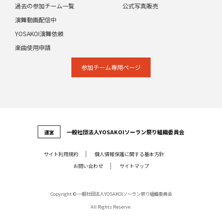
過去の参加チーム一覧
公式写真販売
演舞動画配信中
YOSAKOI演舞依頼
楽曲使用申請
参加チーム専⽤ページ
⼀般社団法⼈YOSAKOIソーラン祭り組織委員会
運営
サイト利⽤規約
個⼈情報保護に関する基本⽅針
お問い合わせ
サイトマップ
Copyright © 一般社団法人YOSAKOIソーラン祭り組織委員会
All Rights Reserve.