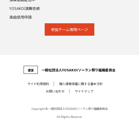
YOSAKOI演舞依頼
楽曲使用申請
参加チーム専⽤ページ
⼀般社団法⼈YOSAKOIソーラン祭り組織委員会
運営
サイト利⽤規約
個⼈情報保護に関する基本⽅針
お問い合わせ
サイトマップ
Copyright © 一般社団法人YOSAKOIソーラン祭り組織委員会
All Rights Reserve.