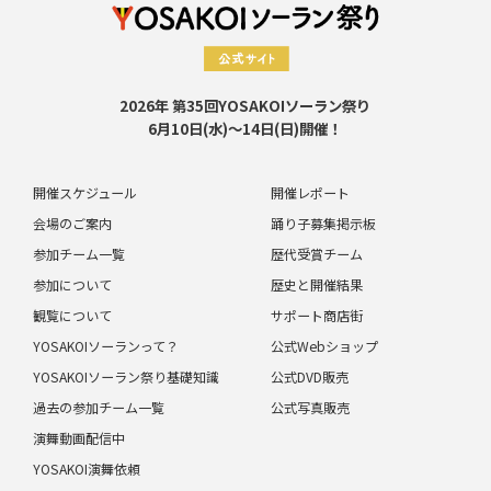
2026年 第35回YOSAKOIソーラン祭り
6月10日(水)～14日(日)開催！
開催スケジュール
開催レポート
会場のご案内
踊り子募集掲示板
参加チーム一覧
歴代受賞チーム
参加について
歴史と開催結果
観覧について
サポート商店街
YOSAKOIソーランって？
公式Webショップ
YOSAKOIソーラン祭り基礎知識
公式DVD販売
過去の参加チーム一覧
公式写真販売
演舞動画配信中
YOSAKOI演舞依頼