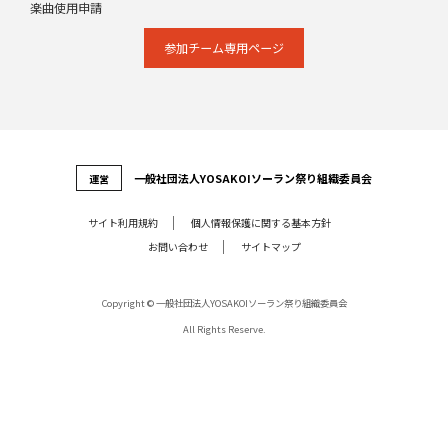
楽曲使用申請
参加チーム専⽤ページ
⼀般社団法⼈YOSAKOIソーラン祭り組織委員会
運営
サイト利⽤規約
個⼈情報保護に関する基本⽅針
お問い合わせ
サイトマップ
Copyright © 一般社団法人YOSAKOIソーラン祭り組織委員会
All Rights Reserve.