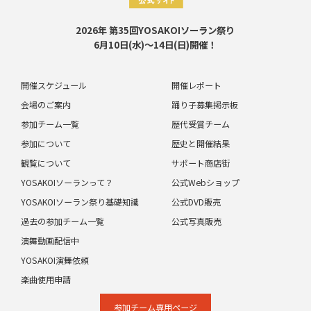
2026年 第35回YOSAKOIソーラン祭り
6月10日(水)～14日(日)開催！
開催スケジュール
開催レポート
会場のご案内
踊り子募集掲示板
参加チーム一覧
歴代受賞チーム
参加について
歴史と開催結果
観覧について
サポート商店街
YOSAKOIソーランって？
公式Webショップ
YOSAKOIソーラン祭り基礎知識
公式DVD販売
過去の参加チーム一覧
公式写真販売
演舞動画配信中
YOSAKOI演舞依頼
楽曲使用申請
参加チーム専⽤ページ