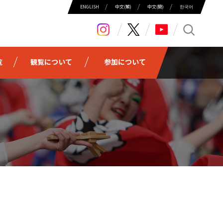
ENGLISH
中⽂(繁)
中⽂(簡)
한국어
search
覧
観覧について
参加について