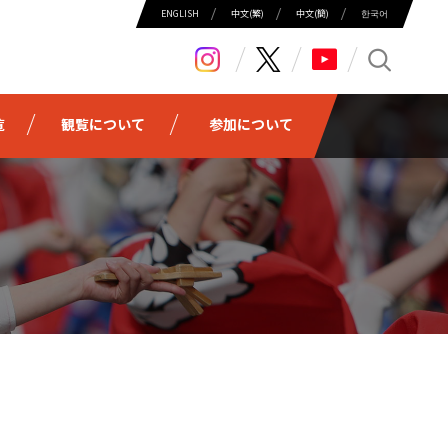
ENGLISH
中⽂(繁)
中⽂(簡)
한국어
search
覧
観覧について
参加について