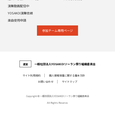
演舞動画配信中
YOSAKOI演舞依頼
楽曲使用申請
参加チーム専⽤ページ
⼀般社団法⼈YOSAKOIソーラン祭り組織委員会
運営
サイト利⽤規約
個⼈情報保護に関する基本⽅針
お問い合わせ
サイトマップ
Copyright © 一般社団法人YOSAKOIソーラン祭り組織委員会
All Rights Reserve.