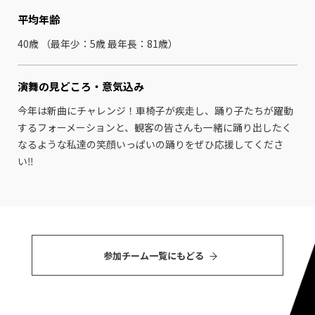
平均年齢
40歳 （最年少：5歳 最年⻑：81歳）
演舞の見どころ・
意気込み
今年は新曲にチャレンジ！車椅子が疾走し、踊り子たちが躍動
するフォーメーションと、観客の皆さんも一緒に踊り出したく
なるような私達の笑顔いっぱいの踊りをぜひ応援してくださ
い‼︎
参加チーム⼀覧にもどる