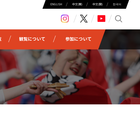
ENGLISH
中⽂(繁)
中⽂(簡)
한국어
search
覧
観覧について
参加について