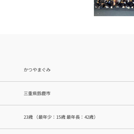
かつやまぐみ
三重県鈴鹿市
23歳 （最年少：15歳 最年⻑：42歳）