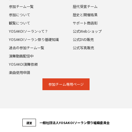
参加チーム一覧
歴代受賞チーム
参加について
歴史と開催結果
観覧について
サポート商店街
YOSAKOIソーランって？
公式Webショップ
YOSAKOIソーラン祭り基礎知識
公式DVD販売
過去の参加チーム一覧
公式写真販売
演舞動画配信中
YOSAKOI演舞依頼
楽曲使用申請
参加チーム専⽤ページ
⼀般社団法⼈YOSAKOIソーラン祭り組織委員会
運営