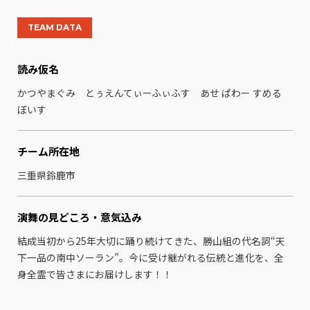
TEAM DATA
読み仮名
かつやまぐみ とぅえんてぃーふぃふす あせ ぱわー すめる
ぼいす
チーム所在地
三重県鈴鹿市
演舞の見どころ・
意気込み
結成当初から25年大切に踊り続けてきた、勝山組の代名詞“天
下一品の南中ソーラン”。今に受け継がれる伝統と進化を、全
身全霊で皆さまにお届けします！！