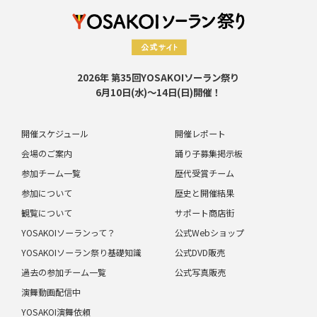
2026年 第35回YOSAKOIソーラン祭り
6月10日(水)～14日(日)開催！
開催スケジュール
開催レポート
会場のご案内
踊り子募集掲示板
参加チーム一覧
歴代受賞チーム
参加について
歴史と開催結果
観覧について
サポート商店街
YOSAKOIソーランって？
公式Webショップ
YOSAKOIソーラン祭り基礎知識
公式DVD販売
過去の参加チーム一覧
公式写真販売
演舞動画配信中
YOSAKOI演舞依頼