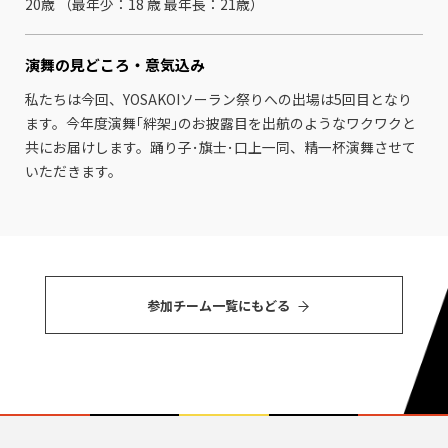
20歳 （最年少：18 歳 最年⻑：21歳）
演舞の見どころ・
意気込み
私たちは今回、YOSAKOIソーラン祭りへの出場は5回目となり
ます。今年度演舞｢絆架｣のお披露目を出航のようなワクワクと
共にお届けします。踊り子･旗士･口上一同、精一杯演舞させて
いただきます。
参加チーム⼀覧にもどる