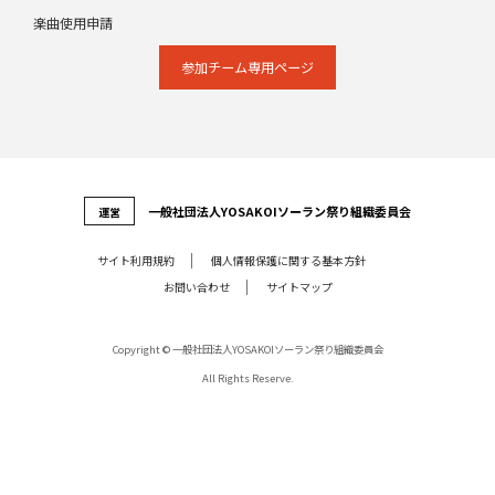
楽曲使用申請
参加チーム専⽤ページ
⼀般社団法⼈YOSAKOIソーラン祭り組織委員会
運営
サイト利⽤規約
個⼈情報保護に関する基本⽅針
お問い合わせ
サイトマップ
Copyright © 一般社団法人YOSAKOIソーラン祭り組織委員会
All Rights Reserve.