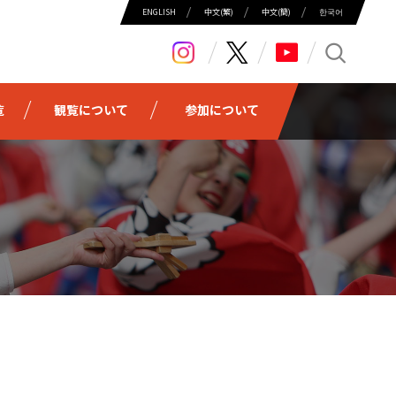
ENGLISH
中⽂(繁)
中⽂(簡)
한국어
search
覧
観覧について
参加について