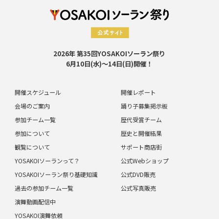
2026年 第35回YOSAKOIソーラン祭り
6月10日(水)～14日(日)開催！
開催スケジュール
開催レポート
会場のご案内
踊り子募集掲示板
参加チーム一覧
歴代受賞チーム
参加について
歴史と開催結果
観覧について
サポート商店街
YOSAKOIソーランって？
公式Webショップ
YOSAKOIソーラン祭り基礎知識
公式DVD販売
過去の参加チーム一覧
公式写真販売
演舞動画配信中
YOSAKOI演舞依頼