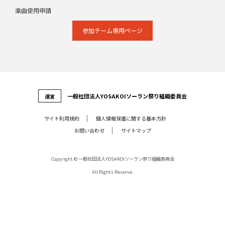
楽曲使用申請
参加チーム専⽤ページ
⼀般社団法⼈YOSAKOIソーラン祭り組織委員会
運営
サイト利⽤規約
個⼈情報保護に関する基本⽅針
お問い合わせ
サイトマップ
Copyright © 一般社団法人YOSAKOIソーラン祭り組織委員会
All Rights Reserve.