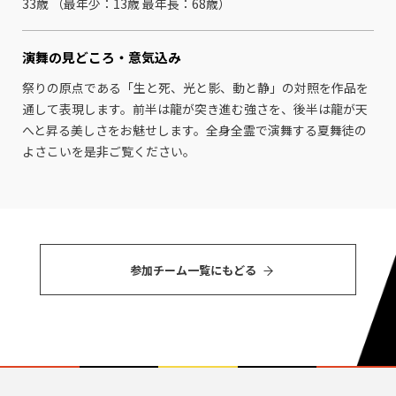
33歳 （最年少：13歳 最年⻑：68歳）
演舞の見どころ・
意気込み
祭りの原点である「生と死、光と影、動と静」の対照を作品を
通して表現します。前半は龍が突き進む強さを、後半は龍が天
へと昇る美しさをお魅せします。全身全霊で演舞する夏舞徒の
よさこいを是非ご覧ください。
参加チーム⼀覧にもどる