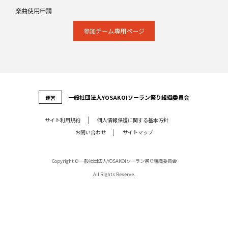
楽曲使用申請
参加チーム専⽤ページ
⼀般社団法⼈YOSAKOIソーラン祭り組織委員会
運営
サイト利⽤規約
個⼈情報保護に関する基本⽅針
お問い合わせ
サイトマップ
Copyright © 一般社団法人YOSAKOIソーラン祭り組織委員会
All Rights Reserve.