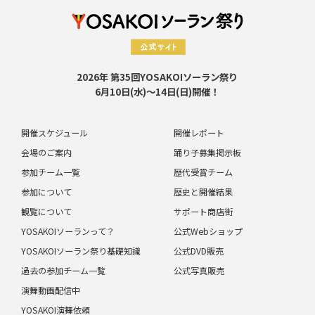
2026年 第35回YOSAKOIソーラン祭り
6月10日(水)～14日(日)開催！
開催スケジュール
開催レポート
会場のご案内
踊り子募集掲示板
参加チーム一覧
歴代受賞チーム
参加について
歴史と開催結果
観覧について
サポート商店街
YOSAKOIソーランって？
公式Webショップ
YOSAKOIソーラン祭り基礎知識
公式DVD販売
過去の参加チーム一覧
公式写真販売
演舞動画配信中
YOSAKOI演舞依頼