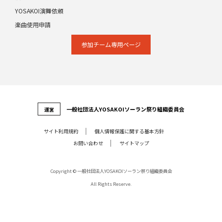
YOSAKOI演舞依頼
楽曲使用申請
参加チーム専⽤ページ
⼀般社団法⼈YOSAKOIソーラン祭り組織委員会
運営
サイト利⽤規約
個⼈情報保護に関する基本⽅針
お問い合わせ
サイトマップ
Copyright © 一般社団法人YOSAKOIソーラン祭り組織委員会
All Rights Reserve.