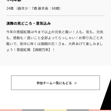
24歳 （最年少：7歳 最年⻑：68歳）
演舞の見どころ・
意気込み
今年の恵庭紅鴉は今まで以上の元気と賑い！人も、街も、元気
も、感動も！良いこと全部よってらっしゃい！お祭り丸ごと大
賑いで、街中に咲くは満開の花！さぁ、大声あげて楽しみまし
ょう！恵庭紅鴉 【満開万来】！
参加チーム⼀覧にもどる