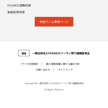
YOSAKOI演舞依頼
楽曲使用申請
参加チーム専⽤ページ
⼀般社団法⼈YOSAKOIソーラン祭り組織委員会
運営
サイト利⽤規約
個⼈情報保護に関する基本⽅針
お問い合わせ
サイトマップ
Copyright © 一般社団法人YOSAKOIソーラン祭り組織委員会
All Rights Reserve.