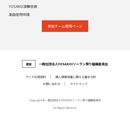
YOSAKOI演舞依頼
楽曲使用申請
参加チーム専⽤ページ
⼀般社団法⼈YOSAKOIソーラン祭り組織委員会
運営
サイト利⽤規約
個⼈情報保護に関する基本⽅針
お問い合わせ
サイトマップ
Copyright © 一般社団法人YOSAKOIソーラン祭り組織委員会
All Rights Reserve.