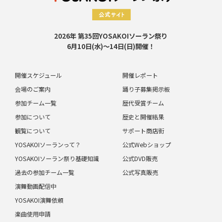
2026年 第35回YOSAKOIソーラン祭り
6月10日(水)～14日(日)開催！
開催スケジュール
開催レポート
会場のご案内
踊り子募集掲示板
参加チーム一覧
歴代受賞チーム
参加について
歴史と開催結果
観覧について
サポート商店街
YOSAKOIソーランって？
公式Webショップ
YOSAKOIソーラン祭り基礎知識
公式DVD販売
過去の参加チーム一覧
公式写真販売
演舞動画配信中
YOSAKOI演舞依頼
楽曲使用申請