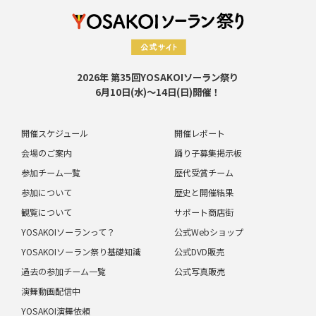
2026年 第35回YOSAKOIソーラン祭り
6月10日(水)～14日(日)開催！
開催スケジュール
開催レポート
会場のご案内
踊り子募集掲示板
参加チーム一覧
歴代受賞チーム
参加について
歴史と開催結果
観覧について
サポート商店街
YOSAKOIソーランって？
公式Webショップ
YOSAKOIソーラン祭り基礎知識
公式DVD販売
過去の参加チーム一覧
公式写真販売
演舞動画配信中
YOSAKOI演舞依頼