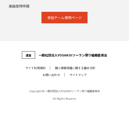
楽曲使用申請
参加チーム専⽤ページ
⼀般社団法⼈YOSAKOIソーラン祭り組織委員会
運営
サイト利⽤規約
個⼈情報保護に関する基本⽅針
お問い合わせ
サイトマップ
Copyright © 一般社団法人YOSAKOIソーラン祭り組織委員会
All Rights Reserve.