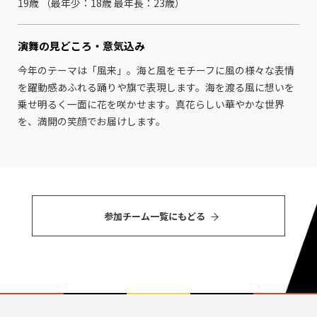
19歳 （最年少：18歳 最年⻑：23歳）
演舞の見どころ・
意気込み
今年のテーマは「風来」。海と風をモチーフに風の様々な表情
を躍動感あふれる踊りや旗で表現します。海を渡る風に想いを
乗せ明るく一面に花を咲かせます。真花らしい華やかな世界
を、満開の笑顔でお届けします。
参加チーム⼀覧にもどる