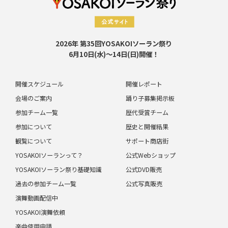
2026年 第35回YOSAKOIソーラン祭り
6月10日(水)～14日(日)開催！
開催スケジュール
開催レポート
会場のご案内
踊り子募集掲示板
参加チーム一覧
歴代受賞チーム
参加について
歴史と開催結果
観覧について
サポート商店街
YOSAKOIソーランって？
公式Webショップ
YOSAKOIソーラン祭り基礎知識
公式DVD販売
過去の参加チーム一覧
公式写真販売
演舞動画配信中
YOSAKOI演舞依頼
楽曲使用申請