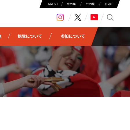
ENGLISH
中⽂(繁)
中⽂(簡)
한국어
search
覧
観覧について
参加について