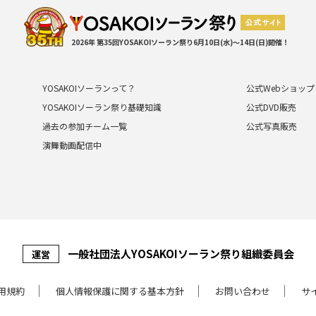
2026年 第35回YOSAKOIソーラン祭り
6月10日(水)～14日(日)開催！
YOSAKOIソーランって？
公式Webショップ
YOSAKOIソーラン祭り基礎知識
公式DVD販売
過去の参加チーム一覧
公式写真販売
演舞動画配信中
⼀般社団法⼈YOSAKOIソーラン祭り組織委員会
運営
⽤規約
個⼈情報保護に関する基本⽅針
お問い合わせ
サ