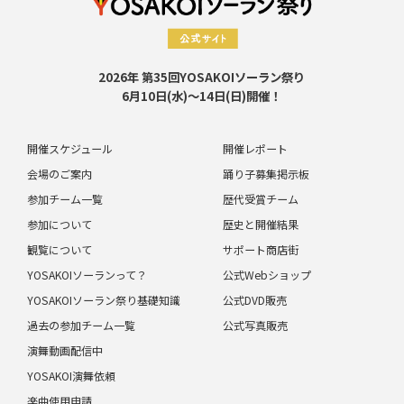
2026年 第35回YOSAKOIソーラン祭り
6月10日(水)～14日(日)開催！
開催スケジュール
開催レポート
会場のご案内
踊り子募集掲示板
参加チーム一覧
歴代受賞チーム
参加について
歴史と開催結果
観覧について
サポート商店街
YOSAKOIソーランって？
公式Webショップ
YOSAKOIソーラン祭り基礎知識
公式DVD販売
過去の参加チーム一覧
公式写真販売
演舞動画配信中
YOSAKOI演舞依頼
楽曲使用申請