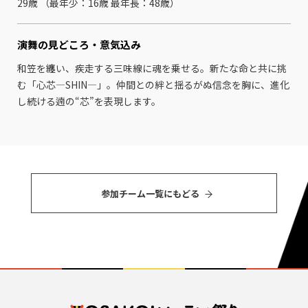
29歳 （最年少：16歳 最年⻑：48歳）
演舞の見どころ・
意気込み
和笠を纏い、疾走する三味線に魂を乗せる。新たな命と共に挑
む「心芯―SHIN―」。仲間との絆と揺るがぬ信念を胸に、進化
し続ける遖の“芯”を表現します。
参加チーム⼀覧にもどる