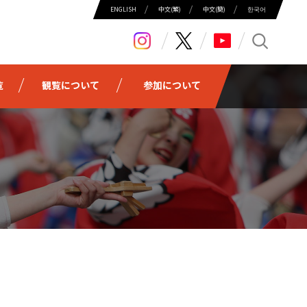
ENGLISH
中⽂(繁)
中⽂(簡)
한국어
search
覧
観覧について
参加について