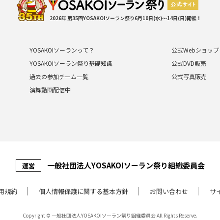
2026年 第35回YOSAKOIソーラン祭り
6月10日(水)～14日(日)開催！
YOSAKOIソーランって？
公式Webショップ
YOSAKOIソーラン祭り基礎知識
公式DVD販売
過去の参加チーム一覧
公式写真販売
演舞動画配信中
⼀般社団法⼈YOSAKOIソーラン祭り組織委員会
運営
⽤規約
個⼈情報保護に関する基本⽅針
お問い合わせ
サ
Copyright © 一般社団法人YOSAKOIソーラン祭り組織委員会
All Rights Reserve.