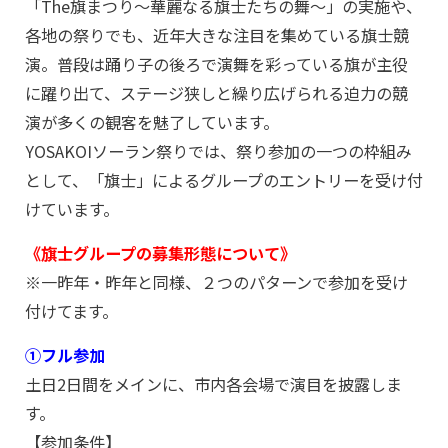
「The旗まつり～華麗なる旗士たちの舞～」の実施や、
各地の祭りでも、近年大きな注目を集めている旗士競
演。普段は踊り子の後ろで演舞を彩っている旗が主役
に躍り出て、ステージ狭しと繰り広げられる迫力の競
演が多くの観客を魅了しています。
YOSAKOIソーラン祭りでは、祭り参加の一つの枠組み
として、「旗士」によるグループのエントリーを受け付
けています。
《旗士グループの募集形態について》
※一昨年・昨年と同様、２つのパターンで参加を受け
付けてます。
①フル参加
土日2日間をメインに、市内各会場で演目を披露しま
す。
【参加条件】