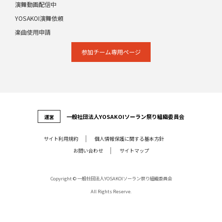
演舞動画配信中
YOSAKOI演舞依頼
楽曲使用申請
参加チーム専⽤ページ
⼀般社団法⼈YOSAKOIソーラン祭り組織委員会
運営
サイト利⽤規約
個⼈情報保護に関する基本⽅針
お問い合わせ
サイトマップ
Copyright © 一般社団法人YOSAKOIソーラン祭り組織委員会
All Rights Reserve.