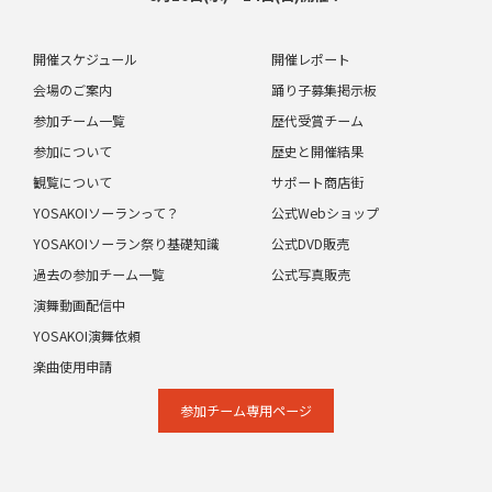
開催スケジュール
開催レポート
会場のご案内
踊り子募集掲示板
参加チーム一覧
歴代受賞チーム
参加について
歴史と開催結果
観覧について
サポート商店街
YOSAKOIソーランって？
公式Webショップ
YOSAKOIソーラン祭り基礎知識
公式DVD販売
過去の参加チーム一覧
公式写真販売
演舞動画配信中
YOSAKOI演舞依頼
楽曲使用申請
参加チーム専⽤ページ