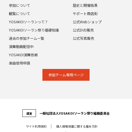
参加について
歴史と開催結果
観覧について
サポート商店街
YOSAKOIソーランって？
公式Webショップ
YOSAKOIソーラン祭り基礎知識
公式DVD販売
過去の参加チーム一覧
公式写真販売
演舞動画配信中
YOSAKOI演舞依頼
楽曲使用申請
参加チーム専⽤ページ
⼀般社団法⼈YOSAKOIソーラン祭り組織委員会
運営
サイト利⽤規約
個⼈情報保護に関する基本⽅針